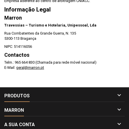
Empresa aderente ao centro de arbitragem CNIACC.
Informação Legal
Marron
Travessias – Turismo e Hotelaria, Unipessoal, Lda
Rua Combatentes da Grande Guerra, N. 135
5300-113 Bragança
NIPC: 514116056
Contactos
Telm.: 965 664 830 (Chamada para rede móvel nacional)
E-Mail:
geral@marron.pt

PRODUTOS

MARRON

A SUA CONTA