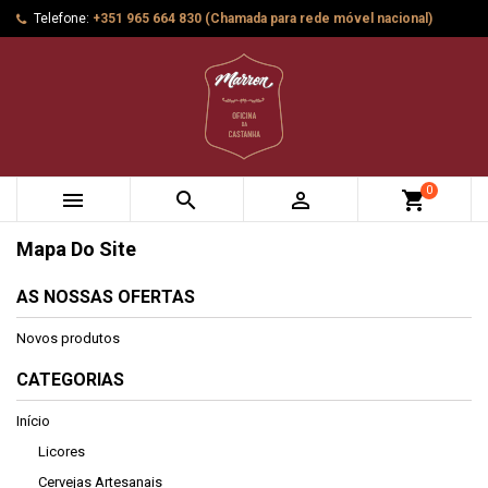
Telefone:
+351 965 664 830 (Chamada para rede móvel nacional)
0



shopping_cart
Mapa Do Site
AS NOSSAS OFERTAS
Novos produtos
CATEGORIAS
Início
Licores
Cervejas Artesanais