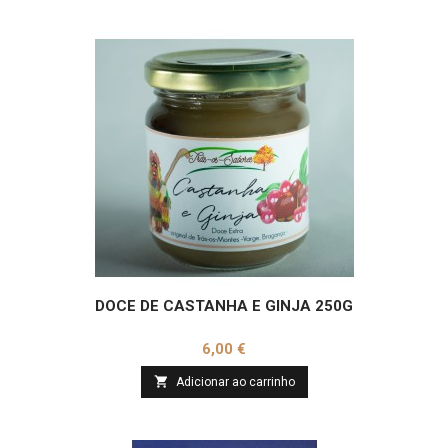
DOCE DE CASTANHA E GINJA 250G
Preço
6,00 €

Adicionar ao carrinho