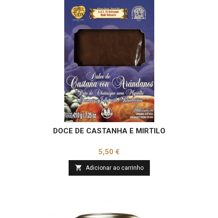
DOCE DE CASTANHA E MIRTILO
Preço
5,50 €

Adicionar ao carrinho