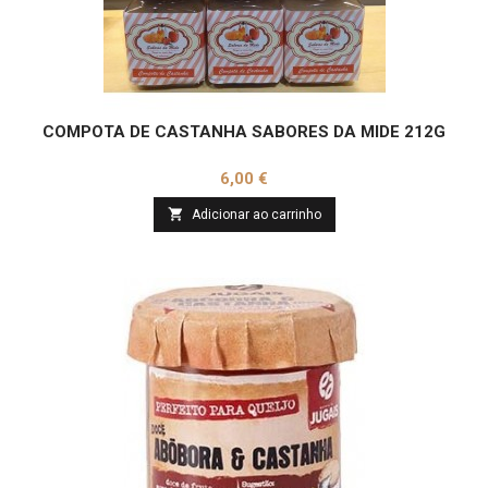
COMPOTA DE CASTANHA SABORES DA MIDE 212G
Preço
6,00 €

Adicionar ao carrinho