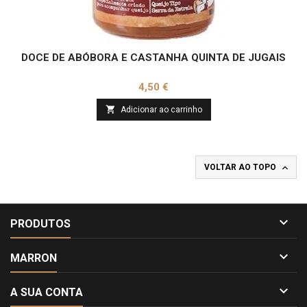
DOCE DE ABÓBORA E CASTANHA QUINTA DE JUGAIS
Preço
4,50 €

Adicionar ao carrinho

VOLTAR AO TOPO

PRODUTOS

MARRON

A SUA CONTA