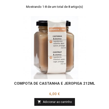
Mostrando 1-8 de um total de 8 artigo(s)
COMPOTA DE CASTANHA E JEROPIGA 212ML
Preço
6,00 €

Adicionar ao carrinho