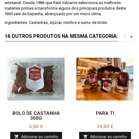
artesanal. Desde 1986 que Raúl Valcarce selecciona as melhores
matérias primas e transforma alguns dos principais produtos deste
fértil vale de Espanha, abençoado por um micro clima.
Ingredientes: Castanhas, açúcar, mirtilos e sumo de limão
16 OUTROS PRODUTOS NA MESMA CATEGORIA:
<
>
BOLO DE CASTANHA
PARA TI
300G
Preço
Preço
6,00 €
24,00 €


Adicionar ao carrinho
Adicionar ao carrinho