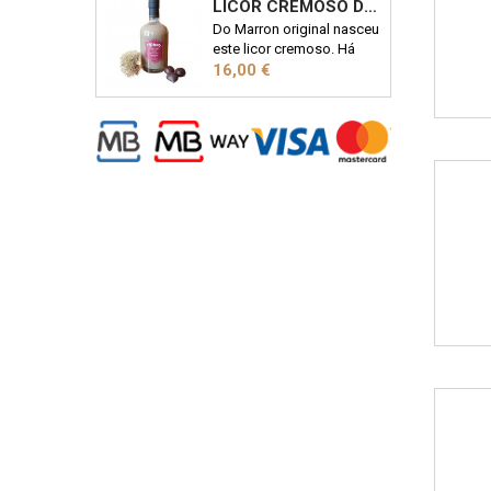
LICOR CREMOSO DE CASTANHA 50CL
Portugal. Frasco de 1kg
Do Marron original nasceu
este licor cremoso. Há
Preço
quem lhe chame o
16,00 €
"Baileys Transmontano".
Descubra porquê!