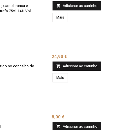
r, carne branca e

Adicionar ao carrinho
rafa 75cl; 14% Vol
Mais
Preço
24,90 €
uzido no concelho de

Adicionar ao carrinho
Mais
Preço
8,00 €
l

Adicionar ao carrinho