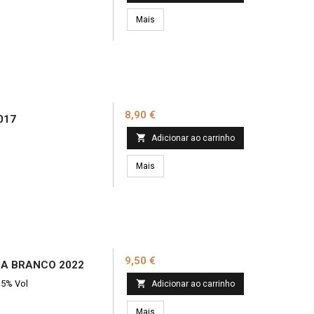
Mais
Preço
8,90 €
017
l

Adicionar ao carrinho
Mais
Preço
9,50 €
DA BRANCO 2022
,5% Vol

Adicionar ao carrinho
Mais