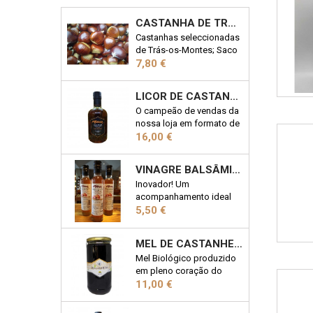
CASTANHA DE TRÁS-OS-MONTES 1KG
Castanhas seleccionadas
de Trás-os-Montes; Saco
Preço
de 1kg
7,80 €
LICOR DE CASTANHA MARRON 50CL
O campeão de vendas da
nossa loja em formato de
Preço
50cl; 19% Vol
16,00 €
VINAGRE BALSÂMICO COM CASTANHA 25CL
Inovador! Um
acompanhamento ideal
Preço
em qualquer salada!
5,50 €
Garrafa 25cl
MEL DE CASTANHEIRO BIOLÓGICO 1KG
Mel Biológico produzido
em pleno coração do
Preço
Parque Natural de
11,00 €
Montesinho. Uma das 7
Maravilhas Doces de