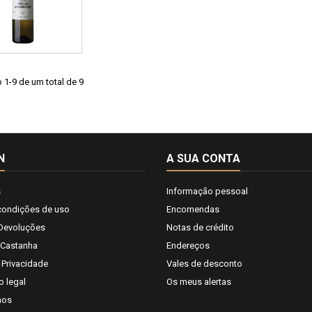
1-9 de um total de 9
N
A SUA CONTA
s
Informação pessoal
condições de uso
Encomendas
 Devoluções
Notas de crédito
 Castanha
Endereços
e Privacidade
Vales de desconto
o legal
Os meus alertas
nos