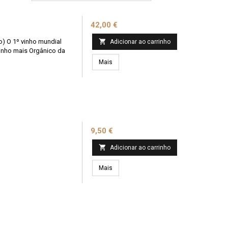
Preço
42,00 €
) O 1º vinho mundial

Adicionar ao carrinho
vinho mais Orgânico da
Mais
Preço
9,50 €

Adicionar ao carrinho
Mais