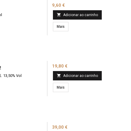
Preço
9,60 €
ol

Adicionar ao carrinho
Mais
Preço
19,80 €
2
l; 13,50% Vol

Adicionar ao carrinho
Mais
Preço
39,00 €