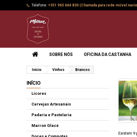
Telefone:
+351 965 664 830 (Chamada para rede móvel nacio
SOBRE NÓS
OFICINA DA CASTANHA
Início
Vinhos
Brancos
INÍCIO
Licores
Cervejas Artesanais
Padaria e Pastelaria
Marron Glacé
Existem 9 
Doces e Compotas