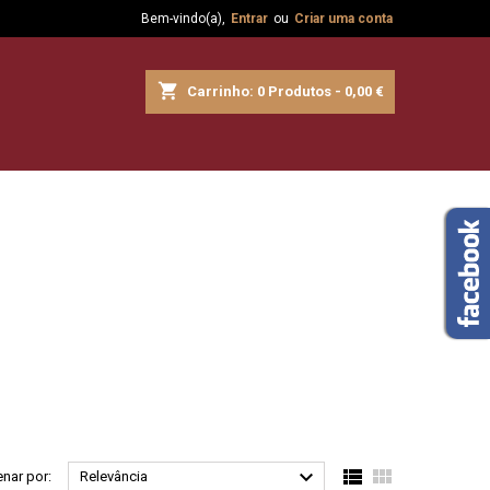
Bem-vindo(a),
Entrar
ou
Criar uma conta
shopping_cart
Carrinho:
0
Produtos - 0,00 €



nar por:
Relevância