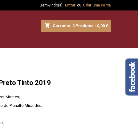
Bem-vindo(a),
Entrar
ou
Criar uma conta
shopping_cart
Carrinho:
0
Produtos - 0,00 €
Preto Tinto 2019
os-Montes;
o do Planalto Mirandês;
cl;