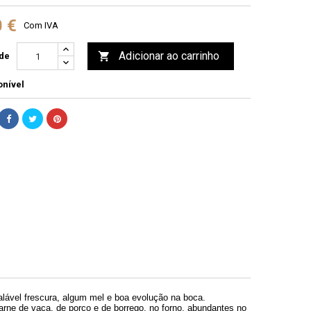
0 €
Com IVA
Adicionar ao carrinho

de
nível
lável frescura, algum mel e boa evolução na boca.
ne de vaca, de porco e de borrego, no forno, abundantes no