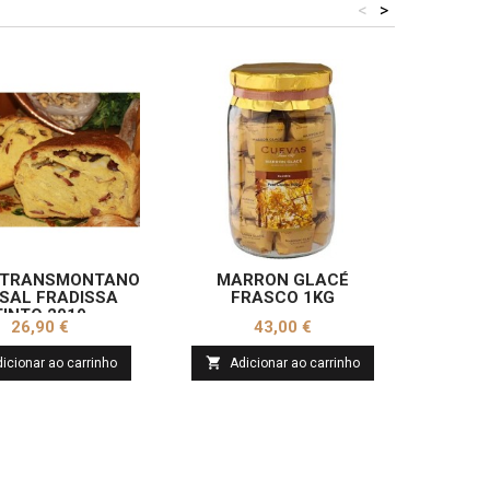
<
>
 TRANSMONTANO
MARRON GLACÉ
ENCOS
SAL FRADISSA
FRASCO 1KG
RESER
TINTO 2019
Preço
Preço
26,90 €
43,00 €


icionar ao carrinho
Adicionar ao carrinho
Ad