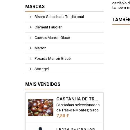
cardápio d
MARCAS
também mu
Bísaro Salsicharia Tradicional
TAMBÉ
Clément Faugier
Cuevas Marron Glacé
Marron
Posada Marron Glacé
Sortegel
MAIS VENDIDOS
CASTANHA DE TRÁS-OS-MONTES 1KG
Castanhas seleccionadas
de Trás-os-Montes; Saco
Preço
de 1kg
7,80 €
LICOR DE CASTANHA MARRON 50CL