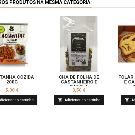
ROS PRODUTOS NA MESMA CATEGORIA:
TANHA COZIDA
CHÁ DE FOLHA DE
FOLAR
200G
CASTANHEIRO E
E CA
CANELA
Preço
Preço
5,00 €
3,50 €


dicionar ao carrinho
Adicionar ao carrinho
Ad