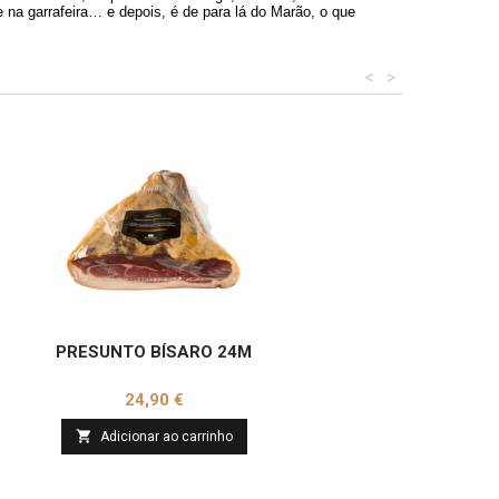
e na garrafeira… e depois, é de para lá do Marão, o que
<
>
PRESUNTO BÍSARO 24M
Preço
24,90 €

Adicionar ao carrinho