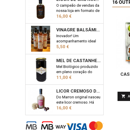
16 OUT
O campeão de vendas da
nossa loja em formato de
Preço
50cl; 19% Vol
16,00 €
VINAGRE BALSÂMICO COM CASTANHA 25CL
Inovador! Um
acompanhamento ideal
Preço
em qualquer salada!
5,50 €
Garrafa 25cl
MEL DE CASTANHEIRO BIOLÓGICO 1KG
Mel Biológico produzido
em pleno coração do
CAS
Preço
Parque Natural de
11,00 €
Montesinho. Uma das 7
Maravilhas Doces de
LICOR CREMOSO DE CASTANHA 50CL
Portugal. Frasco de 1kg

A
Do Marron original nasceu
este licor cremoso. Há
Preço
quem lhe chame o
16,00 €
"Baileys Transmontano".
Descubra porquê!