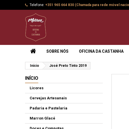
Telefone:
+351 965 664 830 (Chamada para rede móvel nacio
SOBRE NÓS
OFICINA DA CASTANHA
Início
José Preto Tinto 2019
INÍCIO
Licores
Cervejas Artesanais
Padaria e Pastelaria
Marron Glacé
Doces e Compotas