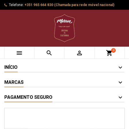
Telefone:
+351 965 664 830 (Chamada para rede móvel nacional)
0



shopping_cart
INÍCIO
MARCAS
PAGAMENTO SEGURO