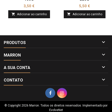
Preço
Preço
3,50 €
5,50 €


Adicionar ao carrinho
Adicionar ao carrinho

PRODUTOS

MARRON

A SUA CONTA

CONTATO
© Copyright 2026 Marron. Todos os direitos reservados. Implementado por
EvolveNet