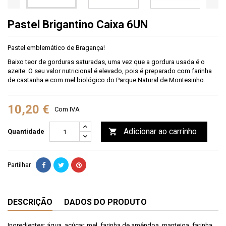
Pastel Brigantino Caixa 6UN
Pastel emblemático de Bragança!
Baixo teor de gorduras saturadas, uma vez que a gordura usada é o
azeite. O seu valor nutricional é elevado, pois é preparado com farinha
de castanha e com mel biológico do Parque Natural de Montesinho.
10,20 €
Com IVA
Adicionar ao carrinho

Quantidade
Partilhar
DESCRIÇÃO
DADOS DO PRODUTO
Ingredientes: água, açúcar, mel, farinha de amêndoa, manteiga, farinha