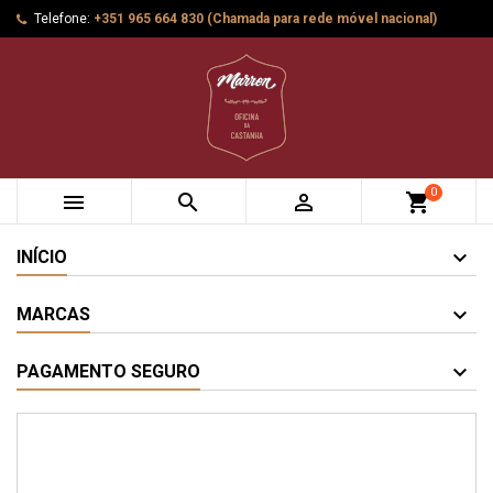
Telefone:
+351 965 664 830 (Chamada para rede móvel nacional)
0



shopping_cart
INÍCIO
MARCAS
PAGAMENTO SEGURO