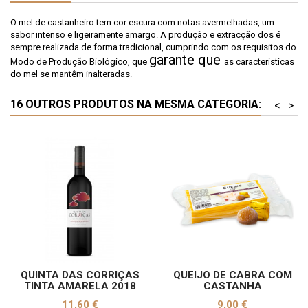
O mel de castanheiro tem cor escura com notas avermelhadas, um
sabor intenso e ligeiramente amargo. A produção e extracção dos é
sempre realizada de forma tradicional, cumprindo com os requisitos do
garante que
Modo de Produção Biológico, que
as características
do mel se mantêm inalteradas.
16 OUTROS PRODUTOS NA MESMA CATEGORIA:
<
>
QUINTA DAS CORRIÇAS
QUEIJO DE CABRA COM
TINTA AMARELA 2018
CASTANHA
Preço
Preço
11,60 €
9,00 €