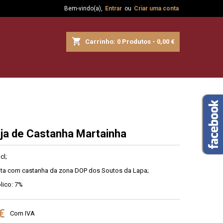
Bem-vindo(a),
Entrar
ou
Criar uma conta
shopping_cart
Carrinho:
0
Produtos - 0,00 €
ja de Castanha Martainha
cl;
eita com castanha da zona DOP dos Soutos da Lapa;
lico: 7%
€
Com IVA