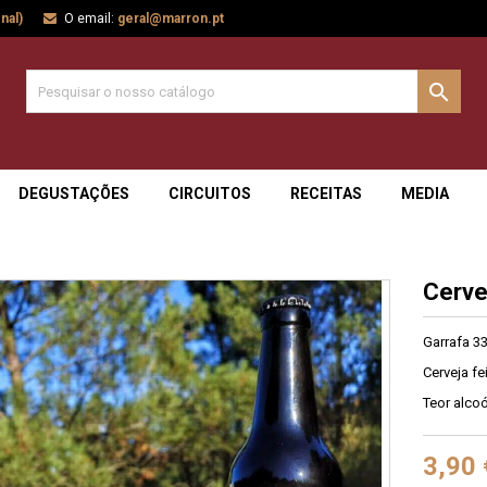
nal)
O email:
geral@marron.pt

DEGUSTAÇÕES
CIRCUITOS
RECEITAS
MEDIA
Cerve
Garrafa 33
Cerveja f
Teor alcoó
3,90 