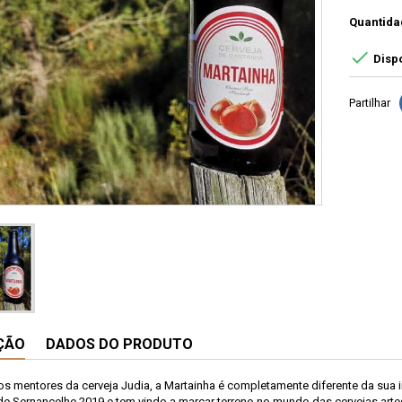
Quantida

Dispo
Partilhar
ÇÃO
DADOS DO PRODUTO
os mentores da cerveja Judia, a Martainha é completamente diferente da sua i
e Sernancelhe 2019 e tem vindo a marcar terreno no mundo das cervejas arte