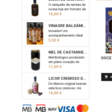
O campeão de vendas da
nossa loja em formato de
Preço
50cl; 19% Vol
16,00 €
VINAGRE BALSÂMICO COM CASTANHA 25CL
Inovador! Um
acompanhamento ideal
Preço
em qualquer salada!
5,50 €
Garrafa 25cl
MEL DE CASTANHEIRO BIOLÓGICO 1KG
Mel Biológico produzido
DOCE
em pleno coração do
Preço
Parque Natural de
11,00 €
Montesinho. Uma das 7
Maravilhas Doces de

A
LICOR CREMOSO DE CASTANHA 50CL
Portugal. Frasco de 1kg
Do Marron original nasceu
este licor cremoso. Há
Preço
quem lhe chame o
16,00 €
"Baileys Transmontano".
Descubra porquê!