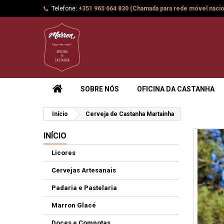
Telefone:
+351 965 664 830 (Chamada para rede móvel nacio
SOBRE NÓS
OFICINA DA CASTANHA
Início
Cerveja de Castanha Martainha
INÍCIO
Licores
Cervejas Artesanais
Padaria e Pastelaria
Marron Glacé
Doces e Compotas