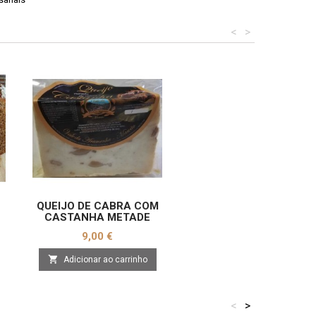
<
>
QUEIJO DE CABRA COM
CASTANHA METADE
Preço
9,00 €

Adicionar ao carrinho
<
>