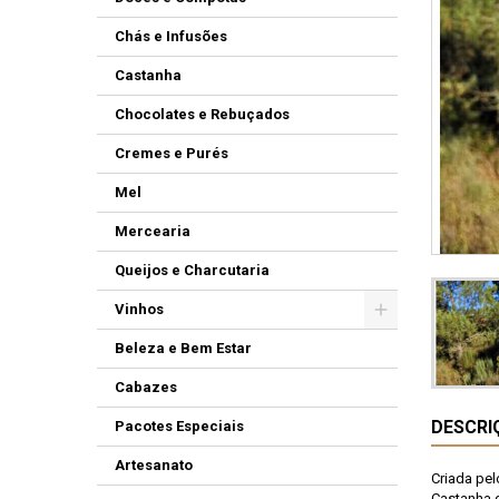
Chás e Infusões
Castanha
Chocolates e Rebuçados
Cremes e Purés
Mel
Mercearia
Queijos e Charcutaria
Vinhos
Beleza e Bem Estar
Cabazes
DESCRI
Pacotes Especiais
Artesanato
Criada pel
Castanha d