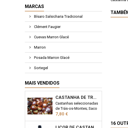
MARCAS
TAMBÉ
Bísaro Salsicharia Tradicional
Clément Faugier
Cuevas Marron Glacé
Marron
Posada Marron Glacé
Sortegel
MAIS VENDIDOS
CASTANHA DE TRÁS-OS-MONTES 1KG
Castanhas seleccionadas
de Trás-os-Montes; Saco
Preço
de 1kg
7,80 €
16 OUT
LICOR DE CASTANHA MARRON 50CL