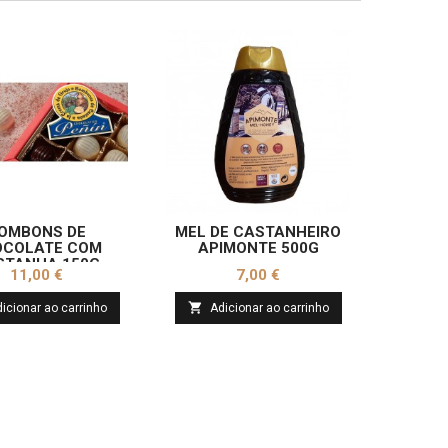
OMBONS DE
MEL DE CASTANHEIRO
LIC
OCOLATE COM
APIMONTE 500G
CAS
STANHA 150G
Preço
Preço
11,00 €
7,00 €


icionar ao carrinho
Adicionar ao carrinho
Ad