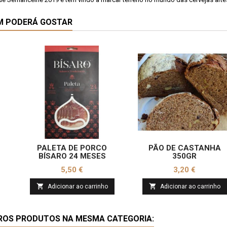
M PODERÁ GOSTAR
PALETA DE PORCO
PÃO DE CASTANHA
BÍSARO 24 MESES
350GR
Preço
Preço
5,50 €
3,20 €


Adicionar ao carrinho
Adicionar ao carrinho
ROS PRODUTOS NA MESMA CATEGORIA: