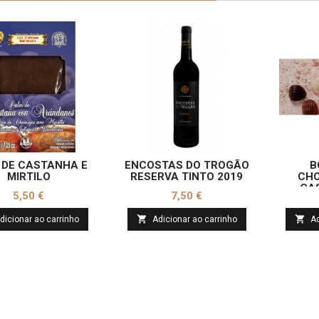
 DE CASTANHA E
ENCOSTAS DO TROGÃO
B
MIRTILO
RESERVA TINTO 2019
CH
CA
Preço
Preço
5,50 €
7,50 €


dicionar ao carrinho
Adicionar ao carrinho
Ad