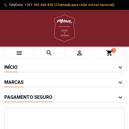
Telefone:
+351 965 664 830 (Chamada para rede móvel nacional)
0



shopping_cart
INÍCIO
MARCAS
PAGAMENTO SEGURO